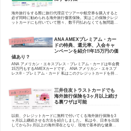
海外旅行をする際に旅行代理店でツアーや航空券を購入すると
必ず同時に勧められる海外旅行傷害保険。実はこの保険クレジ
ットカードにも付いていて態々、数千円払わなくても無問題！
というのはよく聞く話。 このクレジットカードの保険は大抵は
日本を出国し...
ANA AMEXプレミアム・カー
クレジットカード
ドの特典、還元率、入会キャ
ンペーンを紹介!!年15万円の価
値あり？
ANA アメリカン・エキスプレス・プレミアム・カードは年会費
15万円もするAMEXカードです。 ANA アメリカン・エキスプ
レス®・プレミアム・カード 私はこのクレジットカードを持っ
ておらず、誰でも申し込みのできるクレジットカードなので...
三井住友トラストカードでも
お金・クーポン
海外旅行保険を3ヶ月以上続け
る裏ワザは可能
以前、クレジットカードに無料で付いてくる海外旅行保険を3
ヶ月以上継続させる方法を紹介しました。 私は今、日本を出国
してから3ヶ月以上の海外滞在となり、現地で基本的な健康保
険に加盟しているため、病気に関わることは心配しないで良い