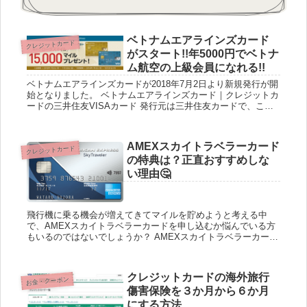
ベトナムエアラインズカード
クレジットカード
がスタート!!年5000円でベトナ
ム航空の上級会員になれる!!
ベトナムエアラインズカードが2018年7月2日より新規発行が開
始となりました。 ベトナムエアラインズカード｜クレジットカ
ードの三井住友VISAカード 発行元は三井住友カードで、この
クレジットカードは発行するだけでスカイチームであるベト...
AMEXスカイトラベラーカード
クレジットカード
の特典は？正直おすすめしな
い理由🤔
飛行機に乗る機会が増えてきてマイルを貯めようと考える中
で、AMEXスカイトラベラーカードを申し込むか悩んでいる方
もいるのではないでしょうか？ AMEXスカイトラベラーカード
は年会費10,000円（税別）のアメリカン・エクスプレス プロ...
クレジットカードの海外旅行
お金・クーポン
傷害保険を３か月から６か月
にする方法