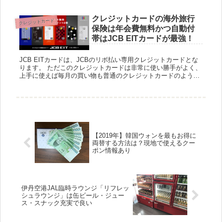
のですが、物を...
クレジットカードの海外旅行
クレジットカード
保険は年会費無料かつ自動付
帯はJCB EITカードが最強！
JCB EITカードは、JCBのリボ払い専用クレジットカードとな
ります。 ただこのクレジットカードは非常に使い勝手がよく、
上手に使えば毎月の買い物も普通のクレジットカードのように
一括で支払うことができ、ポイント還元率もよく海外旅行保険
も...
【2019年】韓国ウォンを最もお得に
両替する方法は？現地で使えるクー
ポン情報あり
伊丹空港JAL臨時ラウンジ「リフレッ
シュラウンジ」は缶ビール・ジュー
ス・スナック充実で良い