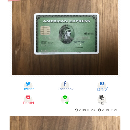
Twitter
Facebook
はてブ
Pocket
LINE
コピー
2019.10.23
2019.02.21