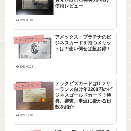
も元が取れる特典の内容と
使用レビュー
2022.08.01
アメックス・プラチナのビ
メックスプラチナ（AMEX PLATINUM）
ア
ジネスカードを持つメリッ
トは?!使い倒せば超お得!!
2021.05.22
テックビズカードはITフリ
クレジットカード
ーランス向け年2200円のビ
ジネスゴールドカード！特
典、審査、申込に掛かる日
数を紹介
2020.12.02