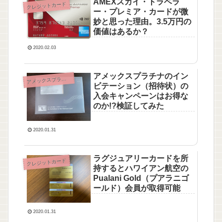
AMEXスカイ・トラベラ
クレジットカード
ー・プレミア・カードが微
妙と思った理由。3.5万円の
価値はあるか？
2020.02.03
アメックスプラチナのイン
メックスプラチナ（AMEX PLATINUM）
ア
ビテーション（招待状）の
入会キャンペーンはお得な
のか!?検証してみた
2020.01.31
ラグジュアリーカードを所
クレジットカード
持するとハワイアン航空の
Pualani Gold（プアラニゴ
ールド）会員が取得可能
2020.01.31