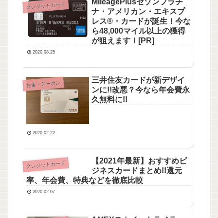
MileagePlusセゾンプラチ
クレジットカード
ナ・アメリカン・エキスプ
レス®・カードが誕生！今な
ら48,000マイル以上の獲得
が狙えます！[PR]
2020.08.25
三井住友カードが新デザイ
お金・クーポン
ンに!!改悪？今なら年会費永
久無料に!!
2020.02.22
【2021年最新】おすすめビ
クレジットカード
ジネスカードまとめ!!還元
率、年会費、特典などを徹底比較
2020.02.07