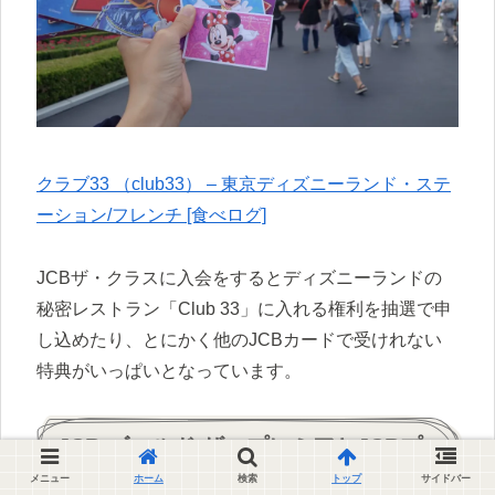
クラブ33 （club33） – 東京ディズニーランド・ステ
ーション/フレンチ [食べログ]
JCBザ・クラスに入会をするとディズニーランドの
秘密レストラン「Club 33」に入れる権利を抽選で申
し込めたり、とにかく他のJCBカードで受けれない
特典がいっぱいとなっています。
JCB ゴールド ザ・プレミアとJCBプ
ラチナの違い・比較
メニュー
ホーム
検索
トップ
サイドバー